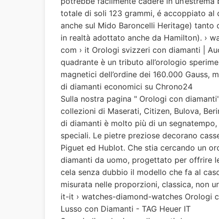
potrebbe facilmente cadere in un’estrema ba
totale di soli 123 grammi, é accoppiato al
anche sul Mido Baroncelli Heritage) tanto q
in realtà adottato anche da Hamilton). › wa
com › it Orologi svizzeri con diamanti | A
quadrante è un tributo all’orologio sperim
magnetici dell’ordine dei 160.000 Gauss, m
di diamanti economici su Chrono24
Sulla nostra pagina " Orologi con diamanti"
collezioni di Maserati, Citizen, Bulova, Ber
di diamanti è molto più di un segnatempo, 
speciali. Le pietre preziose decorano casse
Piguet ed Hublot. Che stia cercando un or
diamanti da uomo, progettato per offrire le
cela senza dubbio il modello che fa al caso 
misurata nelle proporzioni, classica, non url
it-it › watches-diamond-watches Orologi con
Lusso con Diamanti - TAG Heuer IT