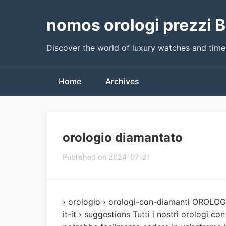
nomos orologi prezzi B
Discover the world of luxury watches and tim
Home
Archives
orologio diamantato
Published on 2024-07-21
› orologio › orologi-con-diamanti OROLOGI 
it-it › suggestions Tutti i nostri orologi