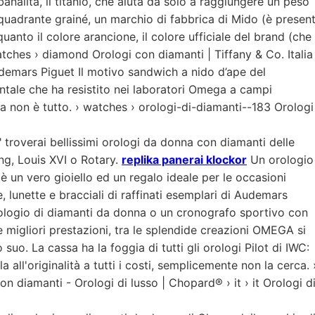
nalitá, il titanio, che aiuta da solo a raggiungere un peso
 quadrante grainé, un marchio di fabbrica di Mido (è presen
uanto il colore arancione, il colore ufficiale del brand (che
tches › diamond Orologi con diamanti | Tiffany & Co. Italia
udemars Piguet Il motivo sandwich a nido d’ape del
entale che ha resistito nei laboratori Omega a campi
a non è tutto. › watches › orologi-di-diamanti--183 Orologi
 troverai bellissimi orologi da donna con diamanti delle
ing, Louis XVI o Rotary.
replika panerai klockor
Un orologio
è un vero gioiello ed un regalo ideale per le occasioni
, lunette e bracciali di raffinati esemplari di Audemars
ologio di diamanti da donna o un cronografo sportivo con
 migliori prestazioni, tra le splendide creazioni OMEGA si
suo. La cassa ha la foggia di tutti gli orologi Pilot di IWC:
a all'originalità a tutti i costi, semplicemente non la cerca. 
 diamanti - Orologi di lusso | Chopard® › it › it Orologi d